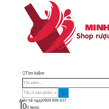
Tìm kiếm
Liên hệ ngay
0909 898 837
0
0 items