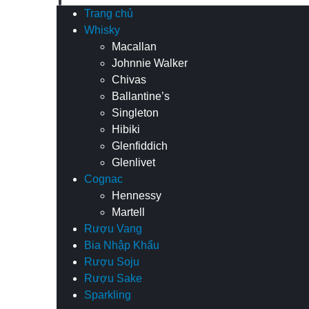
Trang chủ
Whisky
Macallan
Johnnie Walker
Chivas
Ballantine’s
Singleton
Hibiki
Glenfiddich
Glenlivet
Cognac
Hennessy
Martell
Rượu Vang
Bia Nhập Khẩu
Rượu Soju
Rượu Sake
Sparkling