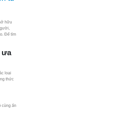
 sở hữu
người,
o. Để tìm
 ưa
c loại
ởng thức
ô cùng ấn