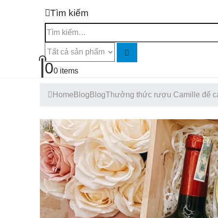
Tìm kiếm
0
0 items
Home
Blog
Blog
Thưởng thức rượu Camille để cả