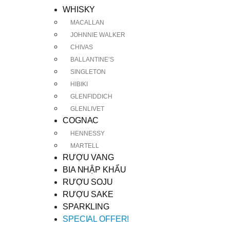
WHISKY
MACALLAN
JOHNNIE WALKER
CHIVAS
BALLANTINE’S
SINGLETON
HIBIKI
GLENFIDDICH
GLENLIVET
COGNAC
HENNESSY
MARTELL
RƯỢU VANG
BIA NHẬP KHẨU
RƯỢU SOJU
RƯỢU SAKE
SPARKLING
SPECIAL OFFER!