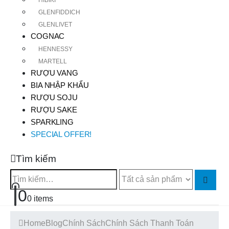
GLENFIDDICH
GLENLIVET
COGNAC
HENNESSY
MARTELL
RƯỢU VANG
BIA NHẬP KHẨU
RƯỢU SOJU
RƯỢU SAKE
SPARKLING
SPECIAL OFFER!
Tìm kiếm
0
0 items
Home
Blog
Chính Sách
Chính Sách Thanh Toán