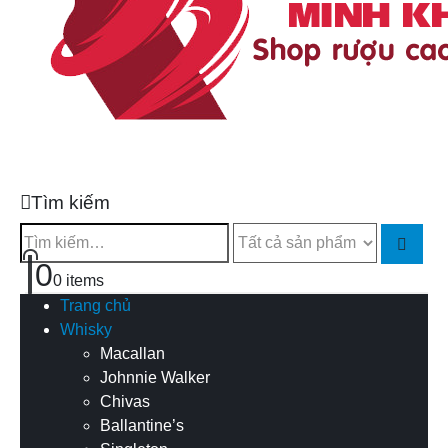
Tìm kiếm
0
0 items
Trang chủ
Whisky
Macallan
Johnnie Walker
Chivas
Ballantine’s