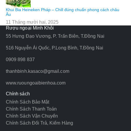
Khui Bia Heineken Pháp – Chill đúng chuẩn phong cách châu
Âu
11 Tháng mười hai, 2025
Rượu ngoại Minh Khôi
55 Hưng Đạo Vương, P. Trấn Biên, T.Đồng Nai
516 Nguyễn Ái Quốc, P.Long Bình, T.Đồng Nai
0909 898 837
thanhbinh.kasaco@gmail.com
www.ruoungoaibienhoa.com
Chính sách
Chính Sách Bảo Mật
Chính Sách Thanh Toán
Chính Sách Vận Chuyển
Chính Sách Đổi Trả, Kiểm Hàng