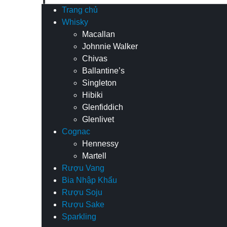
Trang chủ
Whisky
Macallan
Johnnie Walker
Chivas
Ballantine’s
Singleton
Hibiki
Glenfiddich
Glenlivet
Cognac
Hennessy
Martell
Rượu Vang
Bia Nhập Khẩu
Rượu Soju
Rượu Sake
Sparkling