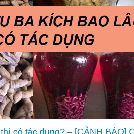
 thì có tác dụng? – [CẢNH BÁO] 