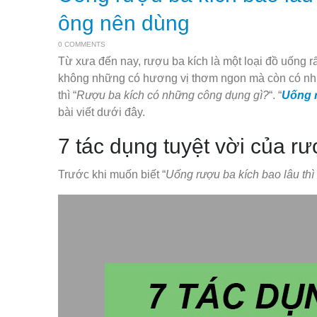
ông nên dùng
0 COMMENTS
Từ xưa đến nay, rượu ba kích là một loại đồ uống r
không những có hương vị thơm ngon mà còn có nhiề
thì “
Rượu ba kích có những công dụng gì?
“. “
Uống r
bài viết dưới đây.
7 tác dụng tuyệt vời của rư
Trước khi muốn biết “
Uống rượu ba kích bao lâu thì