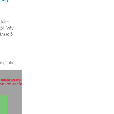
 kích
tới. Vậy
làm rõ ở
i gì nhé!