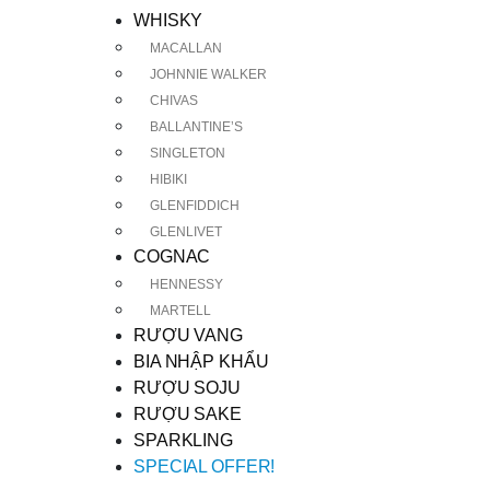
WHISKY
MACALLAN
JOHNNIE WALKER
CHIVAS
BALLANTINE’S
SINGLETON
HIBIKI
GLENFIDDICH
GLENLIVET
COGNAC
HENNESSY
MARTELL
RƯỢU VANG
BIA NHẬP KHẨU
RƯỢU SOJU
RƯỢU SAKE
SPARKLING
SPECIAL OFFER!