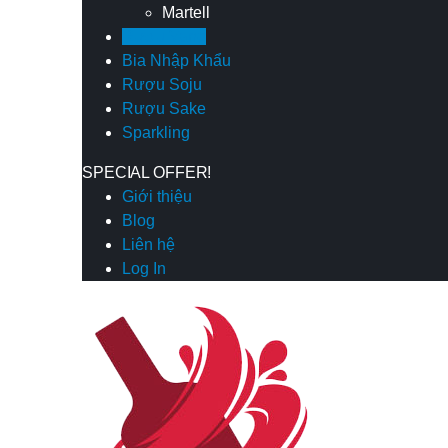
Martell
Rượu Vang
Bia Nhập Khẩu
Rượu Soju
Rượu Sake
Sparkling
SPECIAL OFFER!
Giới thiệu
Blog
Liên hệ
Log In