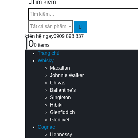
Tìm kiếm
Liên hệ ngay
0909 898 837
0
0 items
Trang chủ
Whisky
Macallan
Johnnie Walker
Chivas
Ballantine’s
Singleton
Hibiki
Glenfiddich
Glenlivet
Cognac
Hennessy