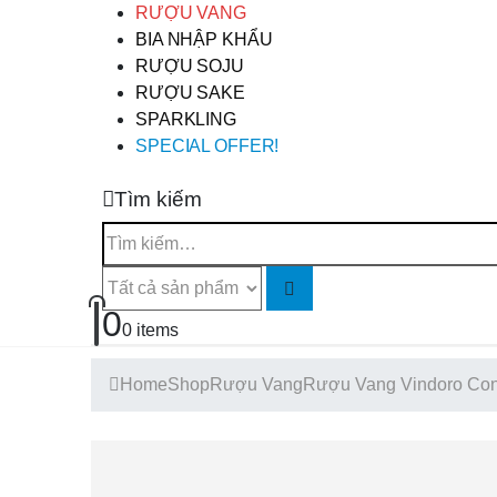
RƯỢU VANG
BIA NHẬP KHẨU
RƯỢU SOJU
RƯỢU SAKE
SPARKLING
SPECIAL OFFER!
Tìm kiếm
0
0 items
Home
Shop
Rượu Vang
Rượu Vang Vindoro Co