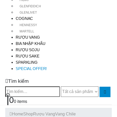
GLENFIDDICH
GLENLIVET
COGNAC
HENNESSY
MARTELL
RƯỢU VANG
BIA NHẬP KHẨU
RƯỢU SOJU
RƯỢU SAKE
SPARKLING
SPECIAL OFFER!
Tìm kiếm
0
0 items
Home
Shop
Rượu Vang
Vang Chile