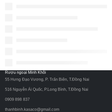
Rượu ngoại Minh Khôi
55 Hưng Đạo Vương, P. Trấn Biên, T.Đồng Nai
516 Nguyễn Ái Quốc, P.Long Bình, T.Đồng Nai
0909 898 837
thanhbinh.kasaco@gmail.com