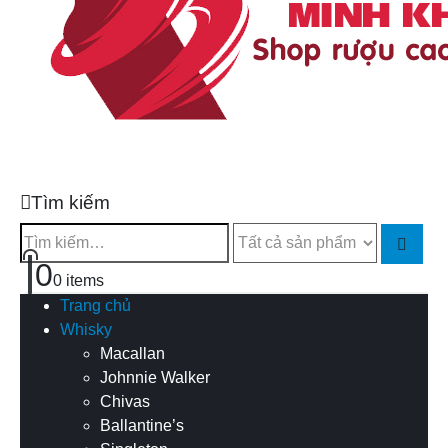
Tìm kiếm
0
0 items
Trang chủ
Whisky
Macallan
Johnnie Walker
Chivas
Ballantine’s