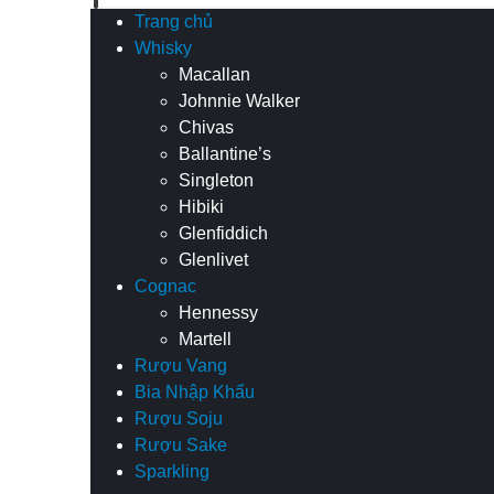
Trang chủ
Whisky
Macallan
Johnnie Walker
Chivas
Ballantine’s
Singleton
Hibiki
Glenfiddich
Glenlivet
Cognac
Hennessy
Martell
Rượu Vang
Bia Nhập Khẩu
Rượu Soju
Rượu Sake
Sparkling