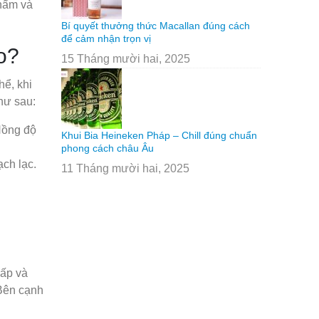
phẩm và
Bí quyết thưởng thức Macallan đúng cách
để cảm nhận trọn vị
o?
15 Tháng mười hai, 2025
hể, khi
hư sau:
Nồng độ
Khui Bia Heineken Pháp – Chill đúng chuẩn
phong cách châu Âu
ạch lạc.
11 Tháng mười hai, 2025
hấp và
 Bên cạnh