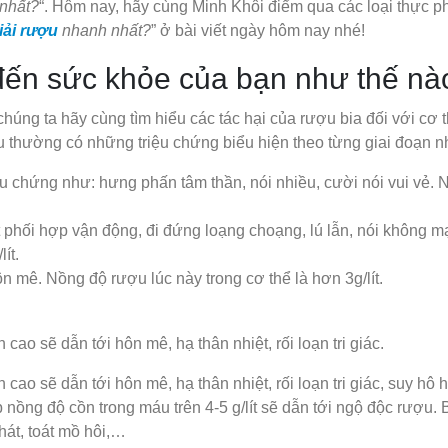
 nhất?
“. Hôm nay, hãy cùng Minh Khôi điểm qua các loại thực 
iải rượu
nhanh nhất?
” ở bài viết ngày hôm nay nhé!
đến sức khỏe của bạn như thế nà
chúng ta hãy cùng tìm hiểu các tác hại của rượu bia đối với cơ t
 thường có những triệu chứng biểu hiện theo từng giai đoạn n
 chứng như: hưng phấn tâm thần, nói nhiều, cười nói vui vẻ. 
t phối hợp vận động, đi đứng loạng choạng, lú lẫn, nói không m
ít.
 mê. Nồng độ rượu lúc này trong cơ thể là hơn 3g/lít.
ao sẽ dẫn tới hôn mê, hạ thân nhiệt, rối loạn tri giác.
ao sẽ dẫn tới hôn mê, hạ thân nhiệt, rối loạn tri giác, suy hô 
nồng độ cồn trong máu trên 4-5 g/lít sẽ dẫn tới ngộ độc rượu.
hát, toát mồ hôi,…