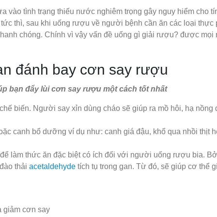
a vào tình trạng thiếu nước nghiêm trọng gây nguy hiểm cho t
 tức thì, sau khi uống rượu về người bệnh cần ăn các loại thự
hanh chóng. Chính vì vậy vấn đề uống gì giải rượu? được mọi
bạn đánh bay cơn say rượu
úp bạn đẩy lùi cơn say rượu một cách tốt nhất
chế biến. Người say xỉn dùng cháo sẽ giúp ra mồ hôi, hạ nồng 
c canh bổ dưỡng ví dụ như: canh giá đậu, khổ qua nhồi thịt h
ể làm thức ăn đặc biệt có ích đối với người uống rượu bia. Bởi
 đào thải
acetaldehyde
tích tụ trong gan. Từ đó, sẽ giúp cơ thể
à giảm cơn say