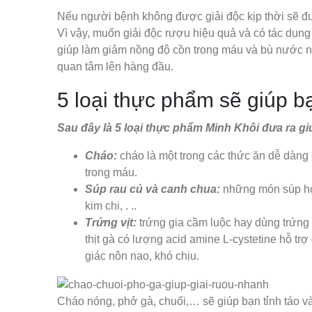
Nếu người bệnh không được giải độc kịp thời sẽ đư
Vì vậy, muốn giải độc rượu hiệu quả và có tác dụng
giúp làm giảm nồng độ cồn trong máu và bù nước n
quan tâm lên hàng đầu.
5 loại thực phẩm sẽ giúp 
Sau đây là 5 loại thực phẩm Minh Khôi đưa ra gi
Cháo:
cháo là một trong các thức ăn dễ dàng 
trong máu.
Súp rau củ và canh chua:
những món súp hoặ
kim chi, . ..
Trứng vịt:
trứng gia cầm luộc hay dùng trứng đ
thịt gà có lượng acid amine L-cystetine hỗ trợ
giác nôn nao, khó chịu.
Cháo nóng, phở gà, chuối,… sẽ giúp bạn tỉnh táo v