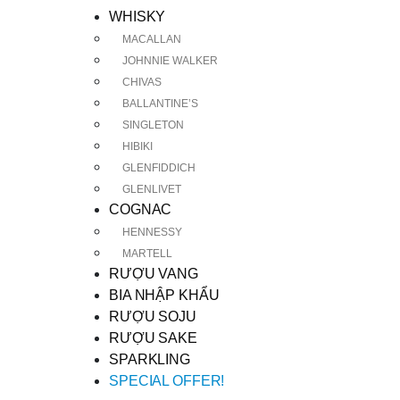
WHISKY
MACALLAN
JOHNNIE WALKER
CHIVAS
BALLANTINE’S
SINGLETON
HIBIKI
GLENFIDDICH
GLENLIVET
COGNAC
HENNESSY
MARTELL
RƯỢU VANG
BIA NHẬP KHẨU
RƯỢU SOJU
RƯỢU SAKE
SPARKLING
SPECIAL OFFER!