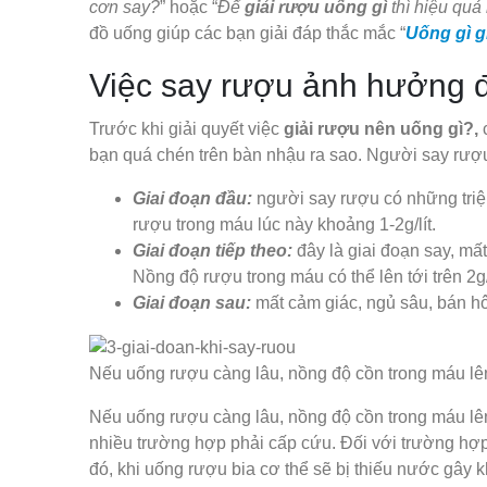
cơn say?
” hoặc “
Để
giải rượu uống gì
thì hiệu quả
đồ uống giúp các bạn giải đáp thắc mắc “
Uống gì g
Việc say rượu ảnh hưởng 
Trước khi giải quyết việc
giải rượu nên uống gì?,
bạn quá chén trên bàn nhậu ra sao. Người say rượu
Giai đoạn đầu:
người say rượu có những triệu
rượu trong máu lúc này khoảng 1-2g/lít.
Giai đoạn tiếp theo:
đây là giai đoạn say, mấ
Nồng độ rượu trong máu có thể lên tới trên 2g/l
Giai đoạn sau:
mất cảm giác, ngủ sâu, bán hôn
Nếu uống rượu càng lâu, nồng độ cồn trong máu lên c
Nếu uống rượu càng lâu, nồng độ cồn trong máu lên c
nhiều trường hợp phải cấp cứu. Đối với trường hợp 
đó, khi uống rượu bia cơ thể sẽ bị thiếu nước gây k