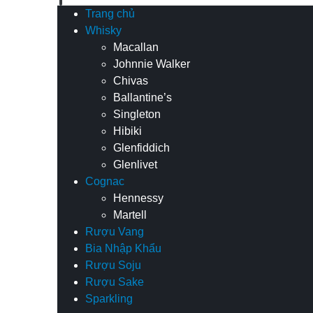
Trang chủ
Whisky
Macallan
Johnnie Walker
Chivas
Ballantine’s
Singleton
Hibiki
Glenfiddich
Glenlivet
Cognac
Hennessy
Martell
Rượu Vang
Bia Nhập Khẩu
Rượu Soju
Rượu Sake
Sparkling