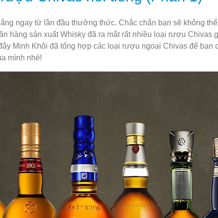
lắng ngay từ lần đầu thưởng thức. Chắc chắn bạn sẽ không th
 hàng sản xuất Whisky đã ra mắt rất nhiều loại rượu Chivas 
đây Minh Khôi đã tổng hợp các loại rượu ngoại Chivas để bạn 
ủa mình nhé!