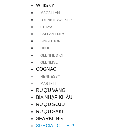
WHISKY
MACALLAN
JOHNNIE WALKER
CHIVAS
BALLANTINE’S
SINGLETON
HIBIKI
GLENFIDDICH
GLENLIVET
COGNAC
HENNESSY
MARTELL
RƯỢU VANG
BIA NHẬP KHẨU
RƯỢU SOJU
RƯỢU SAKE
SPARKLING
SPECIAL OFFER!