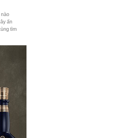
ể nào
gây ấn
cùng tìm