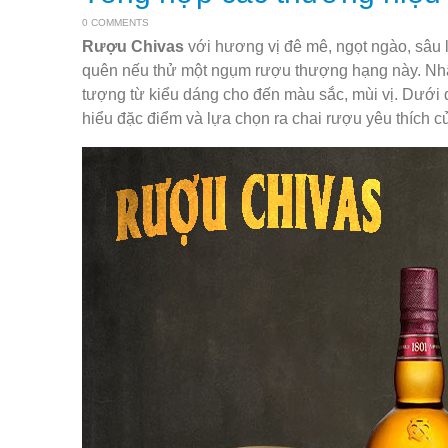
0 COMMENTS
Rượu Chivas
với hương vị đê mê, ngọt ngào, sâu 
quên nếu thử một ngụm rượu thượng hạng này. Nhãn
tượng từ kiểu dáng cho đến màu sắc, mùi vị. Dưới 
hiểu đặc điểm và lựa chọn ra chai rượu yêu thích c