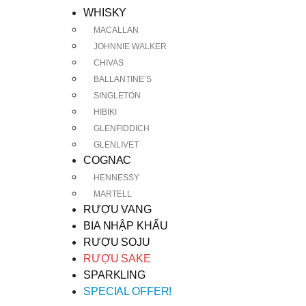
WHISKY
MACALLAN
JOHNNIE WALKER
CHIVAS
BALLANTINE’S
SINGLETON
HIBIKI
GLENFIDDICH
GLENLIVET
COGNAC
HENNESSY
MARTELL
RƯỢU VANG
BIA NHẬP KHẨU
RƯỢU SOJU
RƯỢU SAKE
SPARKLING
SPECIAL OFFER!