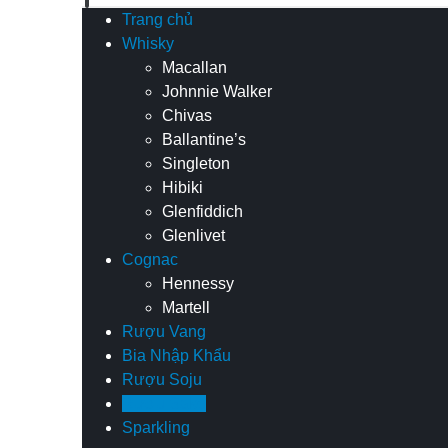
Trang chủ
Whisky
Macallan
Johnnie Walker
Chivas
Ballantine’s
Singleton
Hibiki
Glenfiddich
Glenlivet
Cognac
Hennessy
Martell
Rượu Vang
Bia Nhập Khẩu
Rượu Soju
Rượu Sake
Sparkling