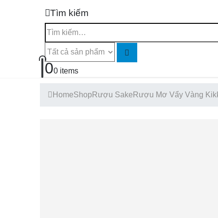
Tìm kiếm
0
0 items
Home
Shop
Rượu Sake
Rượu Mơ Vẩy Vàng Ki