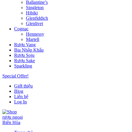
Ballantine’s
Singleton
Hibiki
Glenfiddich
Glenlivet
Cognac
Hennessy
Martell
Rượu Vang
Bia Nhập Khẩu
Rượu Soju
Rượu Sake
Sparkling
Special Offer!
Giới thiệu
Blog
Liên hệ
Log In