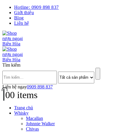
Hotline: 0909 898 837
Giới thiệu
Blog
Liên hệ
Tìm kiếm
Liên hệ ngay
0909 898 837
0
0 items
Trang chủ
Whisky
Macallan
Johnnie Walker
Chivas