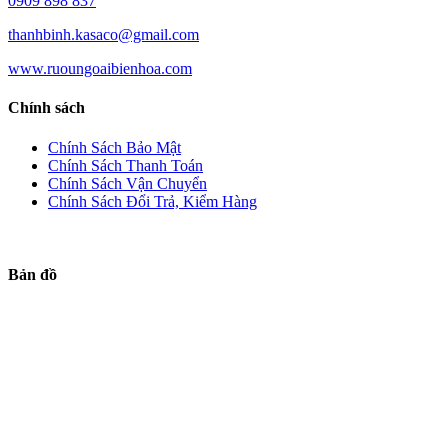
0909 898 837
thanhbinh.kasaco@gmail.com
www.ruoungoaibienhoa.com
Chính sách
Chính Sách Bảo Mật
Chính Sách Thanh Toán
Chính Sách Vận Chuyển
Chính Sách Đổi Trả, Kiểm Hàng
Bản đồ