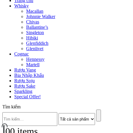
Trang chủ
Whisky
Macallan
Johnnie Walker
Chivas
Ballantine’s
Singleton
Hibiki
Glenfiddich
Glenlivet
Cognac
Hennessy
Martell
Rượu Vang
Bia Nhập Khẩu
Rượu Soju
Rượu Sake
Sparkling
Special Offer!
Tìm kiếm
0
0 items