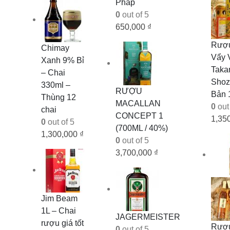
Pháp
0
out of 5
650,000
₫
Rượ
Chimay
Vẩy 
Xanh 9% Bỉ
Taka
– Chai
Shoz
330ml –
RƯỢU
Bản 1
Thùng 12
MACALLAN
0
out 
chai
CONCEPT 1
1,35
0
out of 5
(700ML / 40%)
1,300,000
₫
0
out of 5
3,700,000
₫
Jim Beam
1L – Chai
JAGERMEISTER
rượu giá tốt
Rượ
0
out of 5