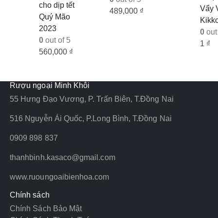
cho dịp tết
Vẩy 
489,000
₫
Quý Mão
Kikk
2023
0
out 
0
out of 5
1
₫
560,000
₫
Rượu ngoại Minh Khôi
55 Hưng Đạo Vương, P. Trấn Biên, T.Đồng Nai
516 Nguyễn Ái Quốc, P.Long Bình, T.Đồng Nai
0909 898 837
thanhbinh.kasaco@gmail.com
www.ruoungoaibienhoa.com
Chính sách
Chính Sách Bảo Mật