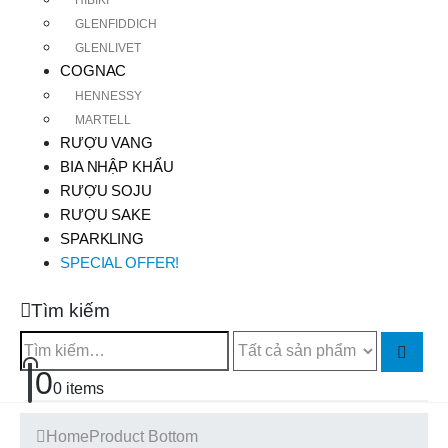
GLENFIDDICH
GLENLIVET
COGNAC
HENNESSY
MARTELL
RƯỢU VANG
BIA NHẬP KHẨU
RƯỢU SOJU
RƯỢU SAKE
SPARKLING
SPECIAL OFFER!
Tìm kiếm
0
0 items
Home
Product Bottom