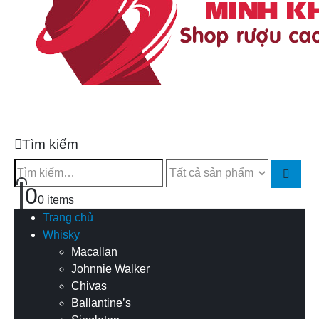
Tìm kiếm
0
0 items
Trang chủ
Whisky
Macallan
Johnnie Walker
Chivas
Ballantine’s