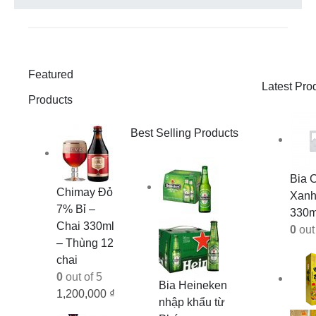
Featured
Latest Pro
Products
Best Selling Products
Bia 
Chimay Đỏ
Xan
7% Bỉ –
330m
Chai 330ml
0
out 
– Thùng 12
chai
0
out of 5
Bia Heineken
1,200,000
₫
nhập khẩu từ