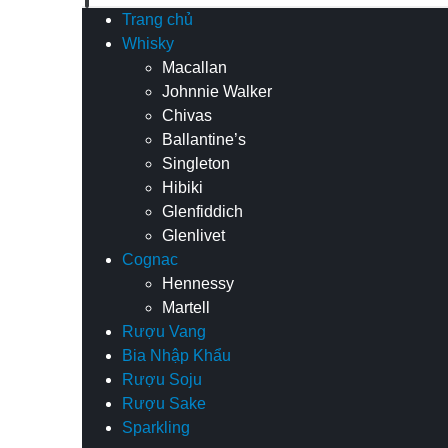
Trang chủ
Whisky
Macallan
Johnnie Walker
Chivas
Ballantine’s
Singleton
Hibiki
Glenfiddich
Glenlivet
Cognac
Hennessy
Martell
Rượu Vang
Bia Nhập Khẩu
Rượu Soju
Rượu Sake
Sparkling