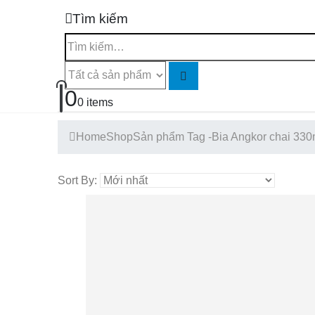
Tìm kiếm
0
0 items
Home
Shop
Sản phẩm Tag -
Bia Angkor chai 330
Sort By: