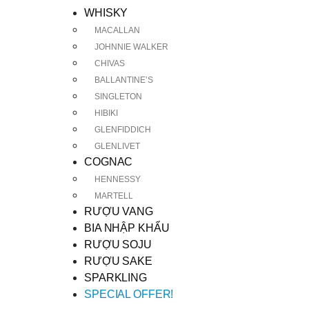
WHISKY
MACALLAN
JOHNNIE WALKER
CHIVAS
BALLANTINE’S
SINGLETON
HIBIKI
GLENFIDDICH
GLENLIVET
COGNAC
HENNESSY
MARTELL
RƯỢU VANG
BIA NHẬP KHẨU
RƯỢU SOJU
RƯỢU SAKE
SPARKLING
SPECIAL OFFER!