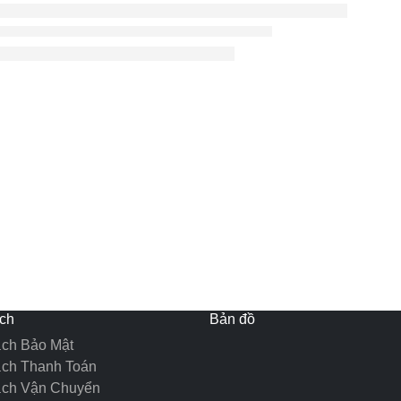
ch
Bản đồ
ch Bảo Mật
ách Thanh Toán
ách Vận Chuyển