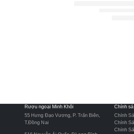
Rượu ngoại Minh Khôi
Chính sá
55 Hưng Đạo Vương, P. Trấn Biên,
Chính Sá
T.Đồng Nai
Chính S
Chính S